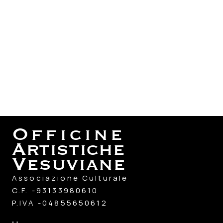
LABORATORIO DI CIANOTIPIA
Officine
Artistiche
Vesuviane
Associazione Culturale
C.F. -93133980610
P.IVA -04855650612