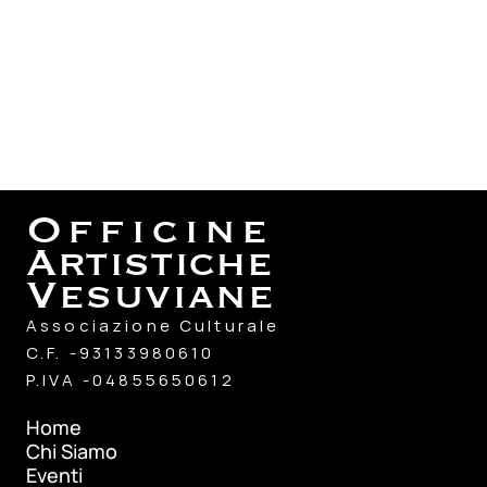
Officine
Artistiche
Vesuviane
Associazione Culturale
C.F. -93133980610
P.IVA -04855650612
Home
Chi Siamo
Home
Eventi
Chi Siamo