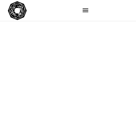
e-mail
officineartistichevesuviane@gmail.com
Telefono
+39 351 692 9144
Instagram
Facebook