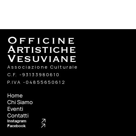
Officine
Artistiche
Vesuviane
Associazione Culturale
C.F. -93133980610
P.IVA -04855650612
Home
Chi Siamo
Home
Eventi
Chi Siamo
Contatti
Eventi
Instagram
Contatti
Facebook