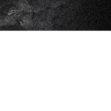
o
m
u
o
v
e
c
o
n
c
e
r
t
i
,
l
a
b
o
r
a
t
o
r
i
c
r
e
a
t
i
v
i
.