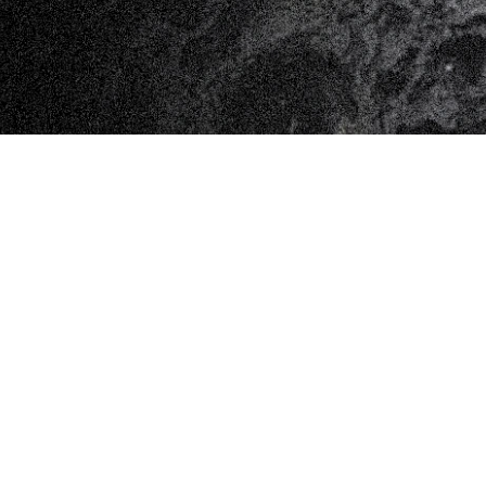
l
’
a
r
t
e
e
l
e
p
r
a
t
i