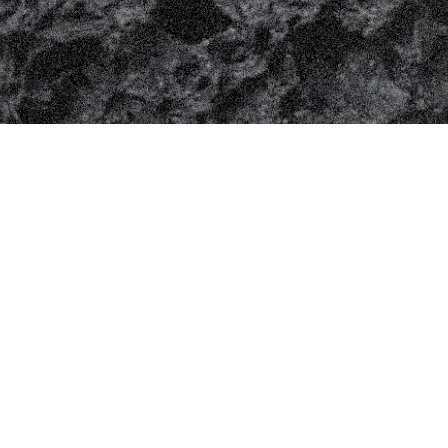
A
s
s
o
c
i
a
z
i
o
n
e
c
u
l
t
u
r
a
l
e
c
h
e
p
r
c
h
e
i
n
t
e
l
l
e
t
t
u
a
l
i
,
r
e
a
l
i
z
z
a
n
d
o
m
o
s
t
r
e
,