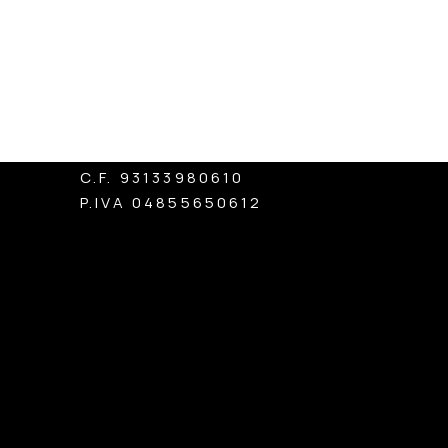
Officine
Home
Chi Siamo
Artistiche
Home
Chi Siamo
Vesuviane
Associazione Culturale
C.F. 93133980610
P.IVA 04855650612